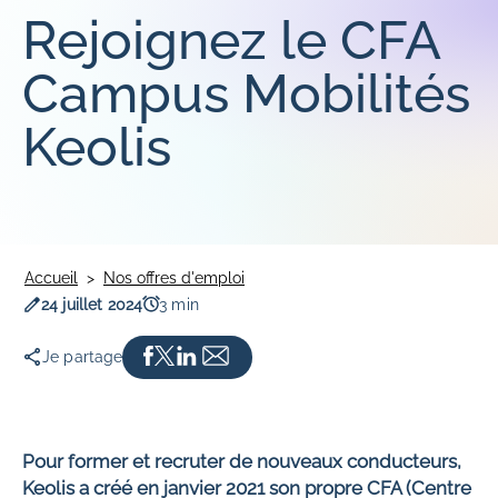
Gare routière
Rejoignez le CFA
SERVICES PRIVÉS
Campus Mobilités
Réguliers et occasionnels
Location d'autocar avec chauffeur
Keolis
Accueil
Nos offres d'emploi
Date de publication
Temps de lecture
24 juillet 2024
3 min
Je partage
Pour former et recruter de nouveaux conducteurs,
Keolis a créé en janvier 2021 son propre CFA (Centre